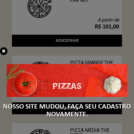
FRA NOI
A partir de
R$ 101,00
ADICIONAR
PIZZA GRANDE THE
PETIT
A partir de
R$ 119,00
NOSSO SITE MUDOU, FAÇA SEU CADASTRO
ADICIONAR
NOVAMENTE.
PIZZA MÉDIA THE